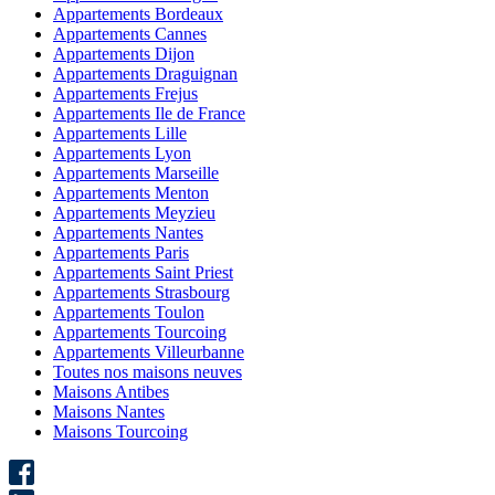
Appartements Bordeaux
Appartements Cannes
Appartements Dijon
Appartements Draguignan
Appartements Frejus
Appartements Ile de France
Appartements Lille
Appartements Lyon
Appartements Marseille
Appartements Menton
Appartements Meyzieu
Appartements Nantes
Appartements Paris
Appartements Saint Priest
Appartements Strasbourg
Appartements Toulon
Appartements Tourcoing
Appartements Villeurbanne
Toutes nos maisons neuves
Maisons Antibes
Maisons Nantes
Maisons Tourcoing