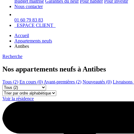
Budget maîtrisé
Garanties du neuf
Pour habiter
Pour investir
Nous contacter
01 60 79 83 83
ESPACE CLIENT
Accueil
Appartements neufs
Antibes
Recherche
Nos appartements neufs à Antibes
Tous (2)
En cours (0)
Avant-premières (2)
Nouveautés (0)
Livraisons 
Voir la résidence